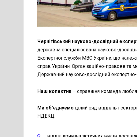
Чернігівський
науково-дослідний експер
державна спеціалізована науково-дослідна
Експертної служби МВС України, що належи
справ України. Організаційно-правове та 
Державний науково-дослідний експертно-к
Наш колектив
– справжня команда любляч
Ми об’єднуємо
цілий ряд відділів і секто
НДЕКЦ:
відділ криміналістичних видів дослід