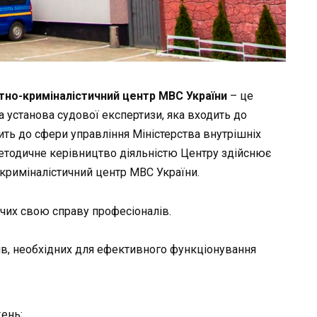
тно-криміналістичний центр МВС України
– це
 установа судової експертизи, яка входить до
ть до сфери управління Міністерства внутрішніх
методичне керівництво діяльністю Центру здійснює
риміналістичний центр МВС України.
их свою справу професіоналів.
рів, необхідних для ефективного функціонування
жень;