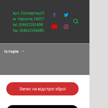
вул. Експертна,23
м. Чернігів,14037
tel. (04622)53408
fax. (04622)56680
Історія
Запис на відстріл зброї