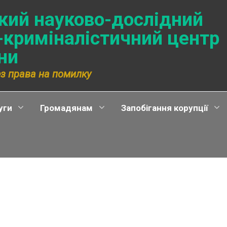
ький науково-дослідний
-криміналістичний центр
ни
ез права на помилку
уги
Громадянам
Запобігання корупції