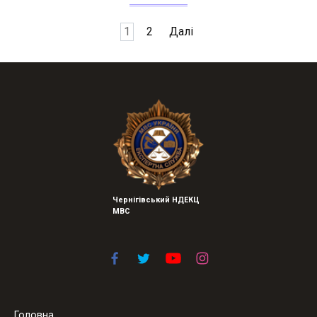
Пагінація
1
2
Далі
записів
Чернігівський НДЕКЦ
МВС
Головна