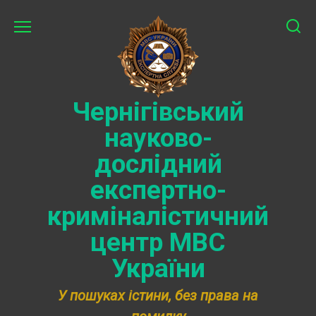
Перейти
до
вмісту
Чернігівський
науково-
дослідний
експертно-
криміналістичний
центр МВС
України
У пошуках істини, без права на