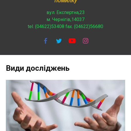
помилку
вул. Експертна,23
м. Чернігів,14037
tel. (04622)53408 fax. (04622)56680
Види досліджень