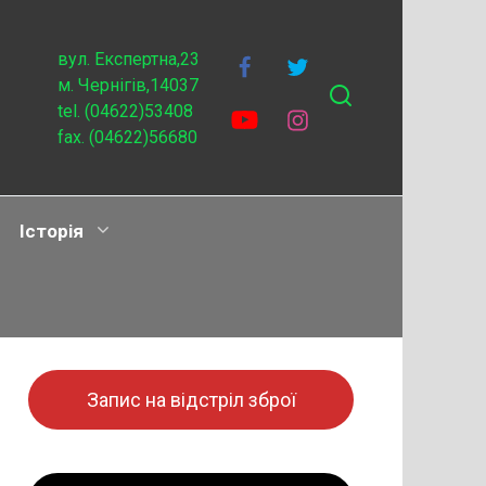
вул. Експертна,23
м. Чернігів,14037
tel. (04622)53408
fax. (04622)56680
Історія
Запис на відстріл зброї