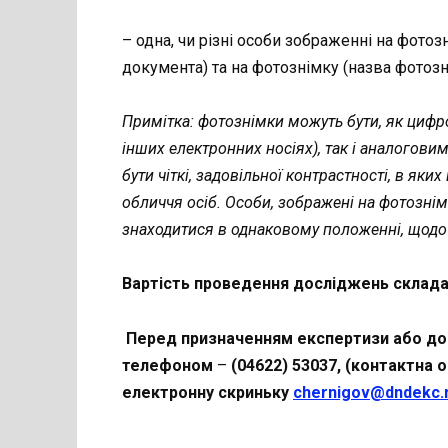
– одна, чи різні особи зображенні на фото
документа) та на фотознімку (назва фотозн
Примітка:
фотознімки можуть бути, як цифр
інших електронних носіях), так і аналогови
бути чіткі, задовільної контрастності, в яки
обличчя осіб. Особи, зображені на фотозні
знаходитися в однаковому положенні, щод
Вартість проведення досліджень складає 
Перед призначенням експертизи або д
телефоном
–
(04622) 53037, (контактна 
електронну скриньку
chernigov@dndekc.