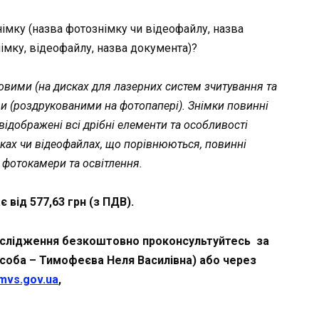
знімку (назва фотознімку чи відеофайлу, назва
імку, відеофайлу, назва документа)?
овими (на дисках для лазерних систем зчитування та
ми (роздрукованими на фотопапері). Знімки повинні
х відображені всі дрібні елементи та особливості
мках чи відеофайлах, що порівнюються, повинні
о фотокамери та освітлення.
від 577,63 грн (з ПДВ).
ослідження безкоштовно проконсультуйтесь за
особа – Тимофеєва Неля Василівна) або через
mvs.gov.ua
,