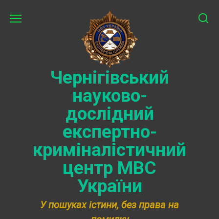
Перейти
до
вмісту
Чернігівський
науково-
дослідний
експертно-
криміналістичний
центр МВС
України
У пошуках істини, без права на