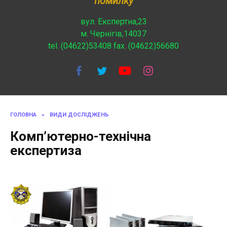
помилку
вул. Експертна,23
м. Чернігів,14037
tel. (04622)53408 fax. (04622)56680
ГОЛОВНА
»
ВИДИ ДОСЛІДЖЕНЬ
Комп’ютерно-технічна
експертиза